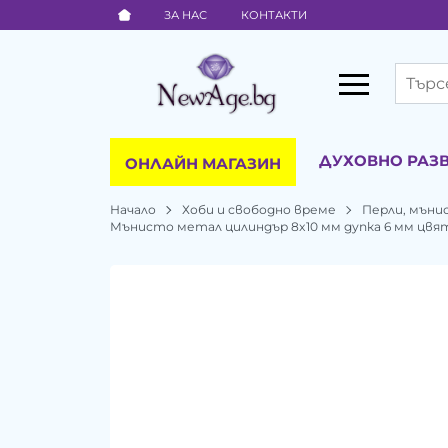
ЗА НАС
КОНТАКТИ
ДУХОВНО РАЗ
ОНЛАЙН МАГАЗИН
Начало
Хоби и свободно време
Перли, мъни
Мънисто метал цилиндър 8x10 мм дупка 6 мм цвят