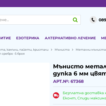
089
ВИТИЕ
ЕЗОТЕРИКА
АЛТЕРНАТИВНО ЛЕЧЕНИЕ
М
ста, камъни, пайети, кристали
Мъниста
Метални мъниста
 сребро -5 броя
Мънисто метал 
дупка 6 мм цвят
АРТ.№:
67368
Безплатна доставка 
Еконт, Спиди максималн