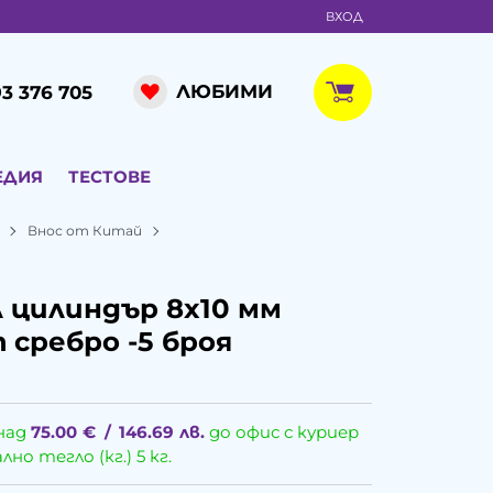
ВХОД
ЛЮБИМИ
3 376 705
ЕДИЯ
ТЕСТОВЕ
Внос от Китай
цилиндър 8x10 мм
 сребро -5 броя
над
75.00
€
/
146.69
лв.
до офис с куриер
о тегло (кг.) 5 кг.