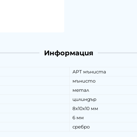
Информация
АРТ мъниста
мънисто
метал
цилиндър
8х10х10 мм
6 мм
сребро