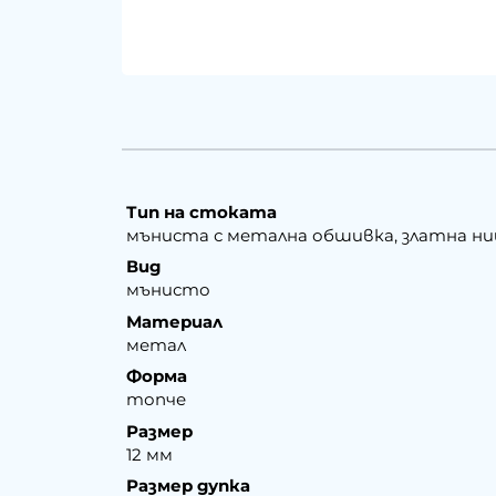
Тип на стоката
мъниста с метална обшивка, златна н
Вид
мънисто
Материал
метал
Форма
топче
Размер
12 мм
Размер дупка