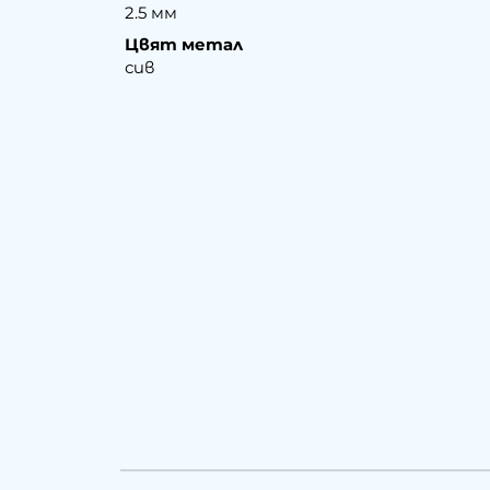
2.5 мм
Цвят метал
сив