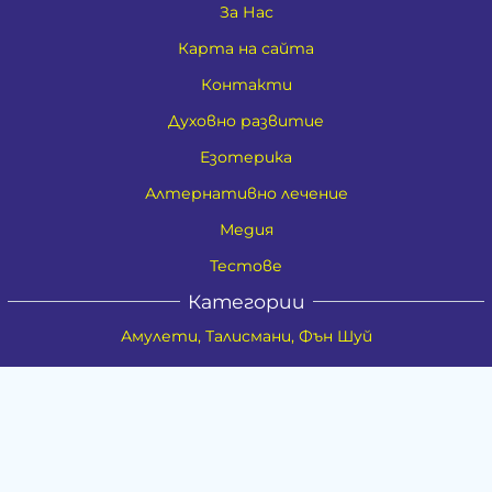
За Нас
Карта на сайта
Контакти
Духовно развитие
Езотерика
Алтернативно лечение
Медия
Тестове
Категории
Амулети, Талисмани, Фън Шуй
Материя
Бижута
Ритуални предмети
Здраве