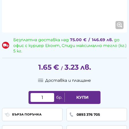
Безплатна доставка над
75.00
€
/
146.69
лв.
до
офис с куриер Еконт, Спиди максимално тегло (кг.)
5 кг.
1.65
€
3.23
лв.
/
Доставка и плащане
бр.
КУПИ
0893 376 705
БЪРЗА ПОРЪЧКА