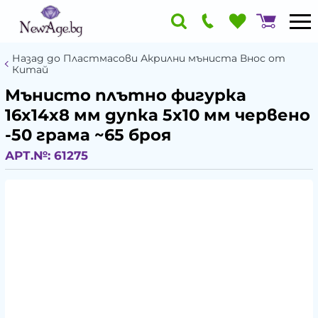
Назад до Пластмасови Акрилни мъниста Внос от
Китай
Мънисто плътно фигурка
16x14x8 мм дупка 5x10 мм червено
-50 грама ~65 броя
АРТ.№:
61275