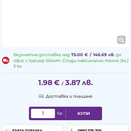
Безплатна доставка над
75.00
€
/
146.69
лв.
до
офис с куриер Еконт, Спиди максимално тегло (кг.)
5 кг.
1.98
€
3.87
лв.
/
Доставка и плащане
бр.
КУПИ
0893 376 705
БЪРЗА ПОРЪЧКА