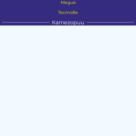
Медия
Тестове
Категории
Амулети, Талисмани, Фън Шуй
Материя
Бижута
Ритуални предмети
Здраве
Натурална козметика
Пособия
Книги и списания
Поводи
Хоби и свободно време
Музика