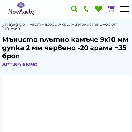
Назад до Пластмасови Акрилни мъниста Внос от
Китай
Мънисто плътно камъче 9x10 мм
дупка 2 мм червено -20 грама ~35
броя
АРТ.№:
66190