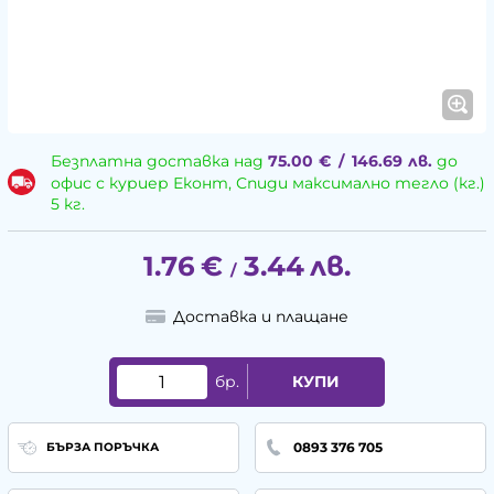
Безплатна доставка над
75.00
€
/
146.69
лв.
до
офис с куриер Еконт, Спиди максимално тегло (кг.)
5 кг.
1.76
€
3.44
лв.
/
Доставка и плащане
бр.
КУПИ
0893 376 705
БЪРЗА ПОРЪЧКА