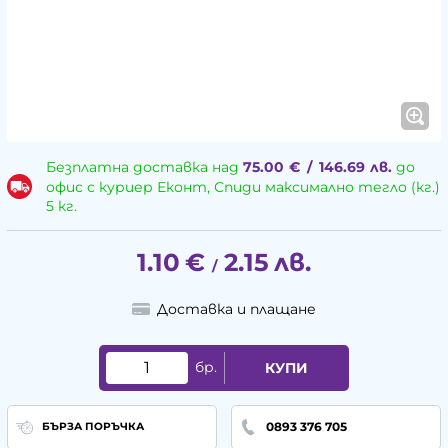
Безплатна доставка над
75.00
€
/
146.69
лв.
до
офис с куриер Еконт, Спиди максимално тегло (кг.)
5 кг.
1.10
€
2.15
лв.
/
Доставка и плащане
бр.
КУПИ
0893 376 705
БЪРЗА ПОРЪЧКА