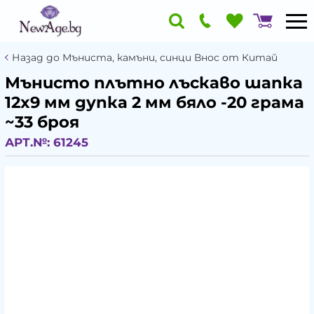
Назад до Мъниста, камъни, синци Внос от Китай
Мънисто плътно лъскаво шапка
12x9 мм дупка 2 мм бяло -20 грама
~33 броя
АРТ.№:
61245