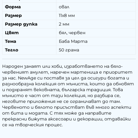
Форма
овал
Размер
11х8 мм
Размер дупка
2 мм
Цвят
бял, червен
Тема
Баба Марта
Тегло
50 грама
Народен занаят или хоби, изработването на бяло-
червеният амулет, наречен мартеница е приоритет
за нас. NewAge си поставя за цел да осигури богата и
разнообразна колекция от мъниста, които да обновят
и подхранят вековната, българска традиция. Това
мънисто е част от тази колекция, но разбира се,
неговите приложения не се ограничават до там.
Червеното и бялото присъстват във много аспекти
от бита и модата. С тях може да направите
прекрасни бижута аксесоари и декорации, отдавайки
се на творческия процес.