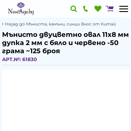
Назад до Мъниста, камъни, синци Внос от Китай
Мънисто двуцветно овал 11x8 мм
дупка 2 мм с бяло и червено -50
грама ~125 броя
АРТ.№:
61830