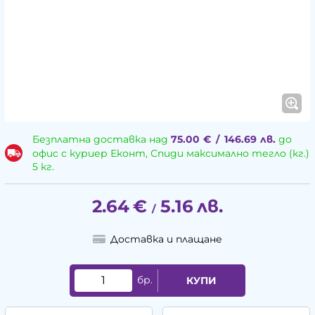
Безплатна доставка над
75.00
€
/
146.69
лв.
до
офис с куриер Еконт, Спиди максимално тегло (кг.)
5 кг.
2.64
€
5.16
лв.
/
Доставка и плащане
бр.
КУПИ