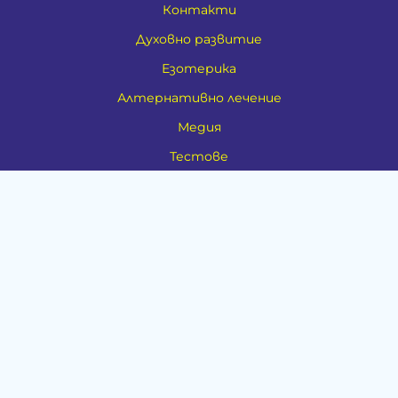
Контакти
Духовно развитие
Езотерика
Алтернативно лечение
Медия
Тестове
Категории
Амулети, Талисмани, Фън Шуй
Материя
Бижута
Ритуални предмети
Здраве
Натурална козметика
Пособия