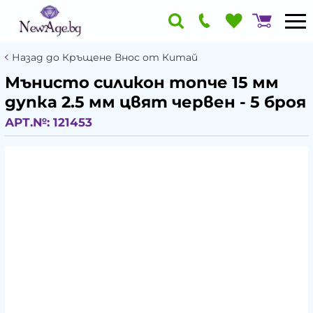
Назад до Кръщене Внос от Китай
Мънисто силикон топче 15 мм
дупка 2.5 мм цвят червен - 5 броя
АРТ.№:
121453