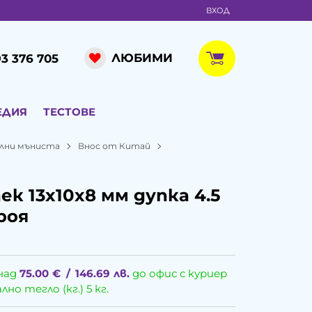
ВХОД
ЛЮБИМИ
3 376 705
ЕДИЯ
ТЕСТОВЕ
лни мъниста
Внос от Китай
к 13x10x8 мм дупка 4.5
роя
над
75.00
€
/
146.69
лв.
до офис с куриер
о тегло (кг.) 5 кг.