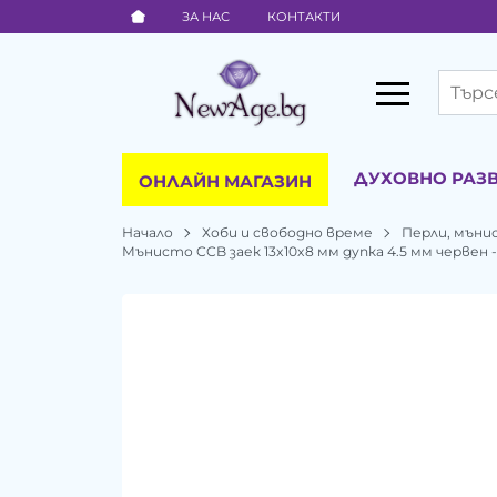
ЗА НАС
КОНТАКТИ
ДУХОВНО РАЗ
ОНЛАЙН МАГАЗИН
Начало
Хоби и свободно време
Перли, мъни
Мънисто CCB заек 13x10x8 мм дупка 4.5 мм червен -