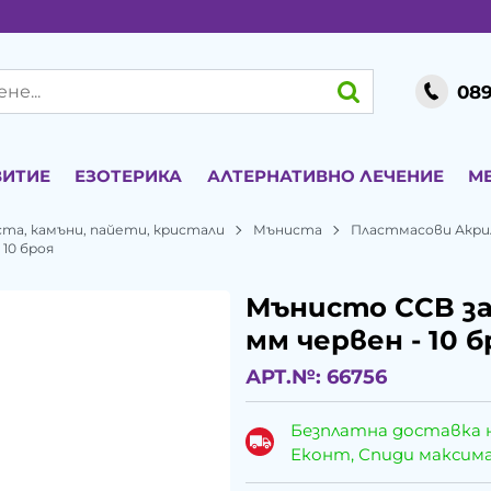
089
ВИТИЕ
ЕЗОТЕРИКА
АЛТЕРНАТИВНО ЛЕЧЕНИЕ
М
ста, камъни, пайети, кристали
Мъниста
Пластмасови Акри
 10 броя
Мънисто CCB зае
мм червен - 10 б
АРТ.№:
66756
Безплатна доставка 
Еконт, Спиди максималн