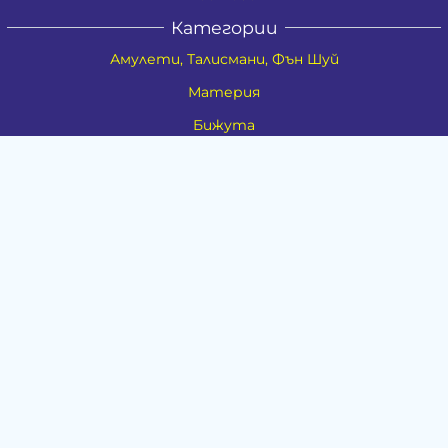
Категории
Амулети, Талисмани, Фън Шуй
Материя
Бижута
Ритуални предмети
Здраве
Натурална козметика
Пособия
Книги и списания
Поводи
Хоби и свободно време
Музика
Материали