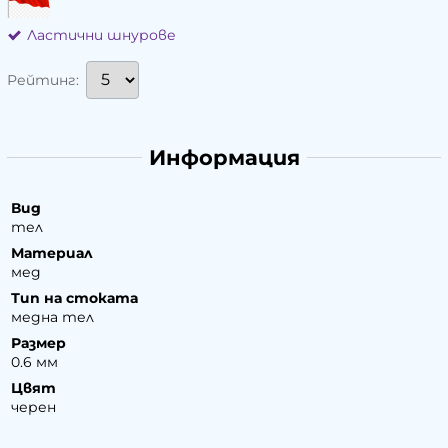
Ластични шнурове
Рейтинг:
Информация
Вид
тел
Материал
мед
Тип на стоката
медна тел
Размер
0.6 мм
Цвят
черен