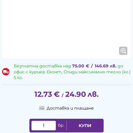
Безплатна доставка над
75.00
€
/
146.69
лв.
до
офис с куриер Еконт, Спиди максимално тегло (кг.)
5 кг.
12.73
€
24.90
лв.
/
Доставка и плащане
бр.
КУПИ