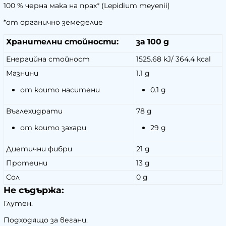
100 % черна мака на прах* (Lepidium meyenii)
*от органично земеделие
Хранителни стойности:
за 100 g
Енергийна стойност
1525.68 kJ/ 364.4 kcal
Мазнини
1.1 g
от които наситени
0.1 g
Въглехидрати
78 g
от които захари
29 g
Диетични фибри
21 g
Протеини
13 g
Сол
0 g
Не съдържа:
Глутен.
Подходящо за вегани.