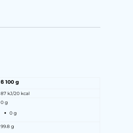
в 100 g
87 kJ/20 kcal
0 g
0 g
99.8 g