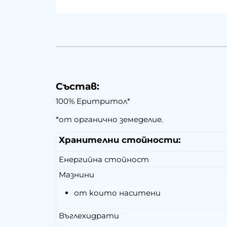
Състав:
100% Еритритол*
*от органично земеделие.
Хранителни стойности:
Енергийна стойност
Мазнини
от които наситени
Въглехидрати