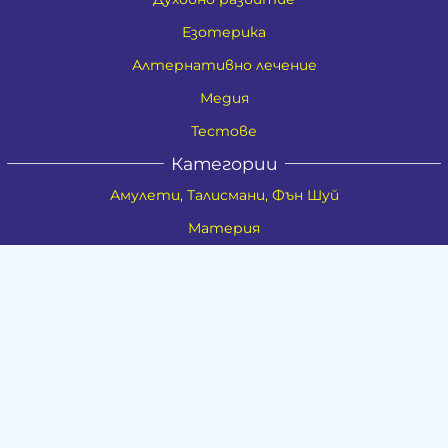
Езотерика
Алтернативно лечение
Медия
Тестове
Категории
Амулети, Талисмани, Фън Шуй
Материя
Бижута
Ритуални предмети
Здраве
Натурална козметика
Пособия
Книги и списания