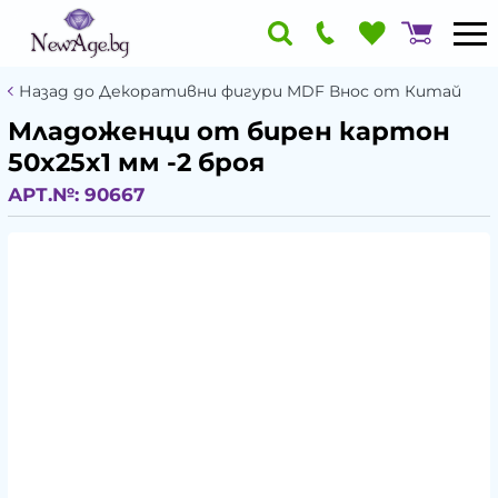
Назад до Декоративни фигури MDF Внос от Китай
Младоженци от бирен картон
50x25x1 мм -2 броя
АРТ.№:
90667