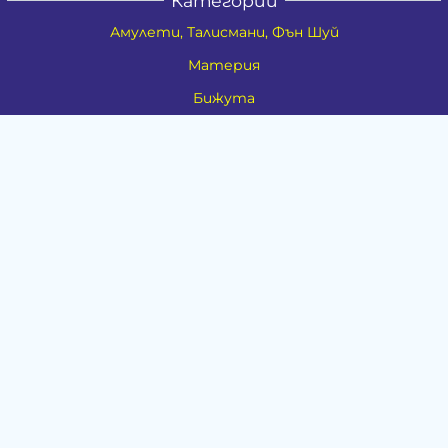
Категории
Амулети, Талисмани, Фън Шуй
Материя
Бижута
Ритуални предмети
Здраве
Натурална козметика
Пособия
Книги и списания
Поводи
Хоби и свободно време
Музика
Материали
Дейности