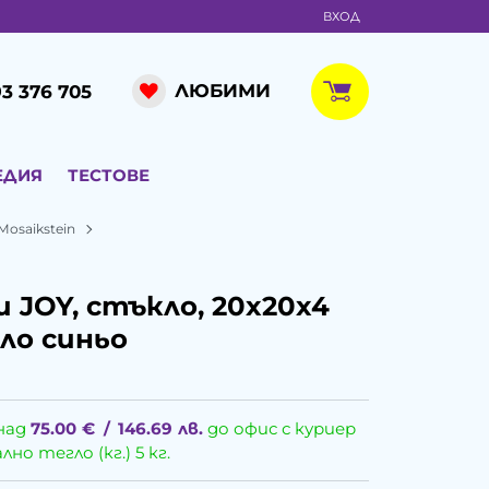
ВХОД
ЛЮБИМИ
3 376 705
ЕДИЯ
ТЕСТОВЕ
Mosaikstein
 JOY, стъкло, 20x20x4
тло синьо
над
75.00
€
/
146.69
лв.
до офис с куриер
о тегло (кг.) 5 кг.