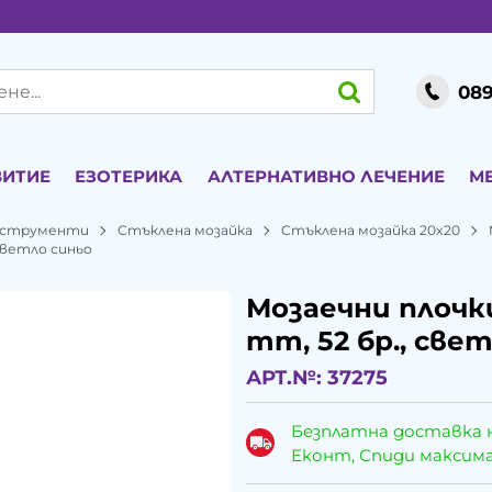
089
ВИТИЕ
ЕЗОТЕРИКА
АЛТЕРНАТИВНО ЛЕЧЕНИЕ
М
инструменти
Стъклена мозайка
Стъклена мозайка 20x20
 светло синьо
Мозаечни плочки
mm, 52 бр., све
АРТ.№:
37275
Безплатна доставка 
Еконт, Спиди максималн