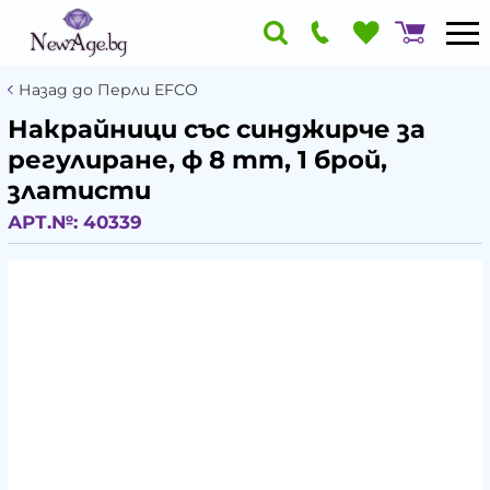
Назад до Перли EFCO
Накрайници със синджирче за
регулиране, ф 8 mm, 1 брой,
златисти
АРТ.№:
40339