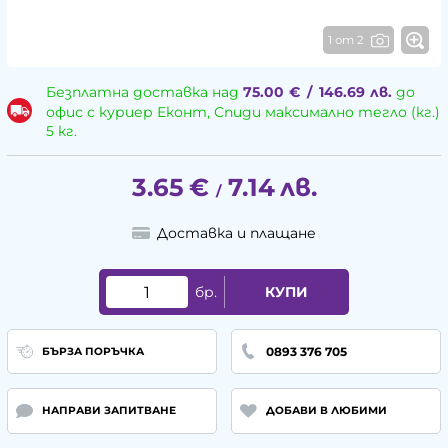
1 от 2
Безплатна доставка над
75.00
€
/
146.69
лв.
до
офис с куриер Еконт, Спиди максимално тегло (кг.)
5 кг.
3.65
€
7.14
лв.
/
Доставка и плащане
бр.
КУПИ
0893 376 705
БЪРЗА ПОРЪЧКА
НАПРАВИ ЗАПИТВАНЕ
ДОБАВИ В ЛЮБИМИ