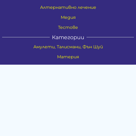
Алтернативно лечение
Медия
Тестове
Категории
Амулети, Талисмани, Фън Шуй
Материя
Бижута
Ритуални предмети
Здраве
Натурална козметика
Пособия
Книги и списания
Поводи