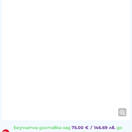
Безплатна доставка над
75.00
€
/
146.69
лв.
до