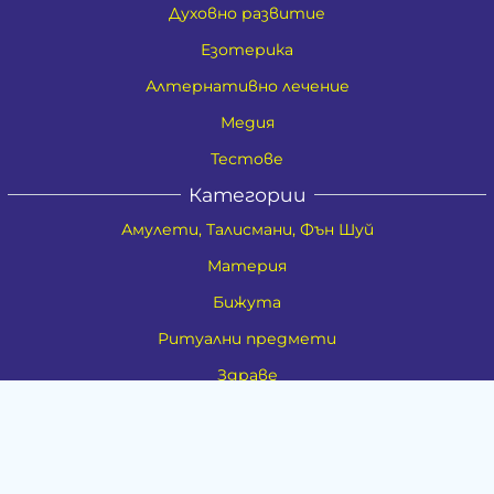
Духовно развитие
Езотерика
Алтернативно лечение
Медия
Тестове
Категории
Амулети, Талисмани, Фън Шуй
Материя
Бижута
Ритуални предмети
Здраве
Натурална козметика
Пособия
Книги и списания