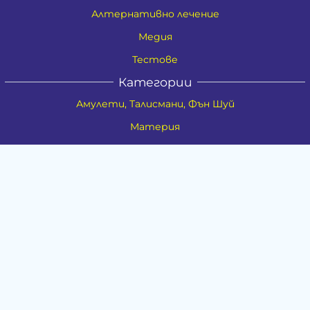
Алтернативно лечение
Медия
Тестове
Категории
Амулети, Талисмани, Фън Шуй
Материя
Бижута
Ритуални предмети
Здраве
Натурална козметика
Пособия
Книги и списания
Поводи
Хоби и свободно време