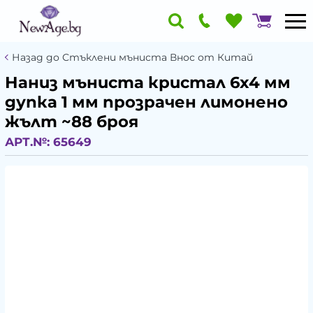
Назад до Стъклени мъниста Внос от Китай
Наниз мъниста кристал 6x4 мм
дупка 1 мм прозрачен лимонено
жълт ~88 броя
АРТ.№:
65649