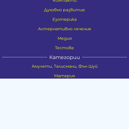
Контакти
Духовно развитие
Езотерика
Алтернативно лечение
Медия
Тестове
Категории
Амулети, Талисмани, Фън Шуй
Материя
Бижута
Ритуални предмети
Здраве
Натурална козметика
Пособия