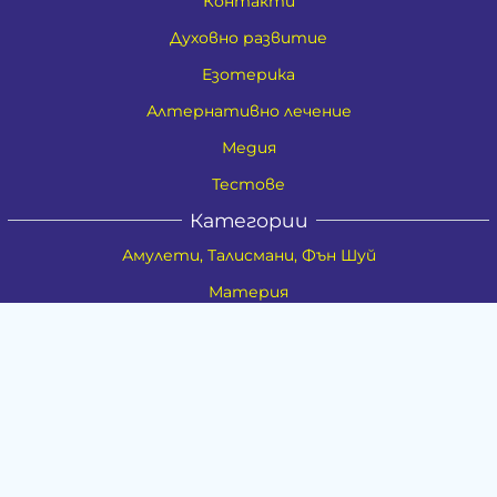
Контакти
Духовно развитие
Езотерика
Алтернативно лечение
Медия
Тестове
Категории
Амулети, Талисмани, Фън Шуй
Материя
Бижута
Ритуални предмети
Здраве
Натурална козметика
Пособия