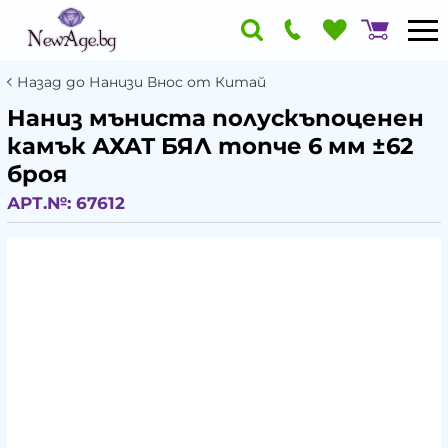
Назад до Нанизи Внос от Китай
Наниз мъниста полускъпоценен
камък АХАТ БЯЛ топче 6 мм ±62
броя
АРТ.№:
67612