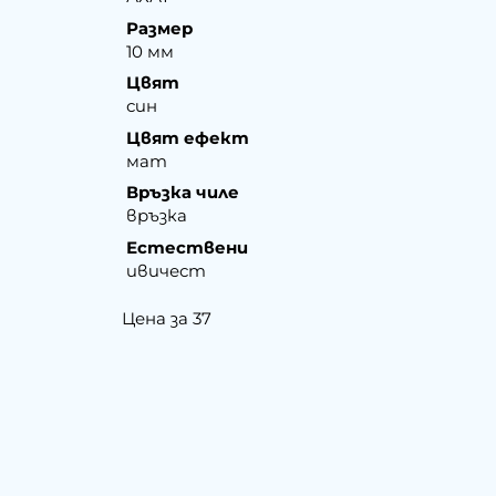
Размер
10 мм
Цвят
син
Цвят ефект
мат
Връзка чиле
връзка
Естествени
ивичест
Цена за 37