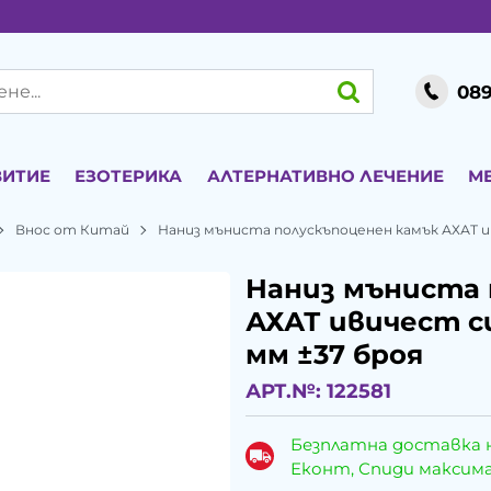
089
ВИТИЕ
ЕЗОТЕРИКА
АЛТЕРНАТИВНО ЛЕЧЕНИЕ
М
Внос от Китай
Наниз мъниста полускъпоценен камък АХАТ и
Наниз мъниста 
АХАТ ивичест с
мм ±37 броя
АРТ.№:
122581
Безплатна доставка 
Еконт, Спиди максималн