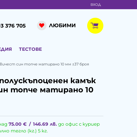
ВХОД
ЛЮБИМИ
3 376 705
ЕДИЯ
ТЕСТОВЕ
вичест син топче матирано 10 мм ±37 броя
полускъпоценен камък
ин топче матирано 10
над
75.00
€
/
146.69
лв.
до офис с куриер
о тегло (кг.) 5 кг.