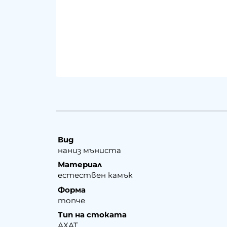
Вид
наниз мъниста
Материал
естествен камък
Форма
топче
Тип на стоката
АХАТ