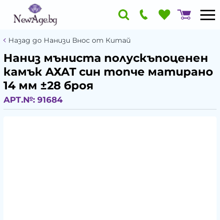
Назад до Нанизи Внос от Китай
Наниз мъниста полускъпоценен
камък АХАТ син топче матирано
14 мм ±28 броя
АРТ.№:
91684