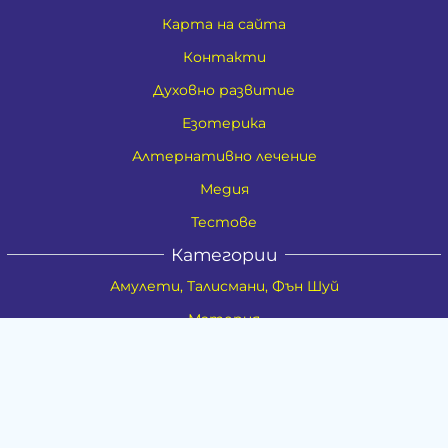
Карта на сайта
Контакти
Духовно развитие
Езотерика
Алтернативно лечение
Медия
Тестове
Категории
Амулети, Талисмани, Фън Шуй
Материя
Бижута
Ритуални предмети
Здраве