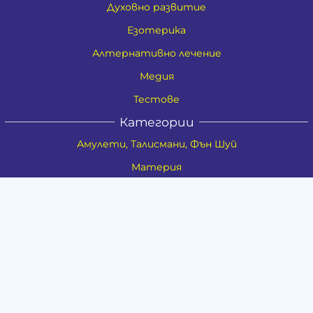
Духовно развитие
Езотерика
Алтернативно лечение
Медия
Тестове
Категории
Амулети, Талисмани, Фън Шуй
Материя
Бижута
Ритуални предмети
Здраве
Натурална козметика
Пособия
Книги и списания