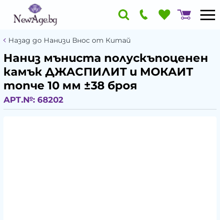
Назад до Нанизи Внос от Китай
Наниз мъниста полускъпоценен
камък ДЖАСПИЛИТ и МОКАИТ
топче 10 мм ±38 броя
АРТ.№:
68202