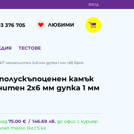
ВХОД
ЛЮБИМИ
3 376 705
ЕДИЯ
ТЕСТОВЕ
Т немагнитен 2x6 мм дупка 1 мм ±65 броя
полускъпоценен камък
итен 2x6 мм дупка 1 мм
над
75.00
€
/
146.69
лв.
до офис с куриер
о тегло (кг.) 5 кг.