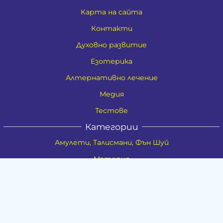
Карта на сайта
Контакти
Духовно развитие
Езотерика
Алтернативно лечение
Медия
Тестове
Категории
Амулети, Талисмани, Фън Шуй
Материя
Бижута
Ритуални предмети
Здраве