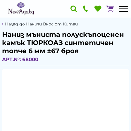
Назад до Нанизи Внос от Китай
Наниз мъниста полускъпоценен
камък ТЮРКОАЗ синтетичен
топче 6 мм ±67 броя
АРТ.№:
68000