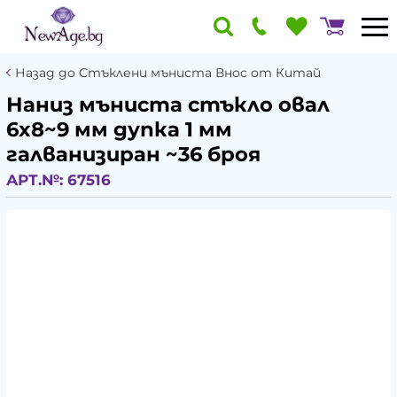
Назад до Стъклени мъниста Внос от Китай
Наниз мъниста стъкло овал
6x8~9 мм дупка 1 мм
галванизиран ~36 броя
АРТ.№:
67516