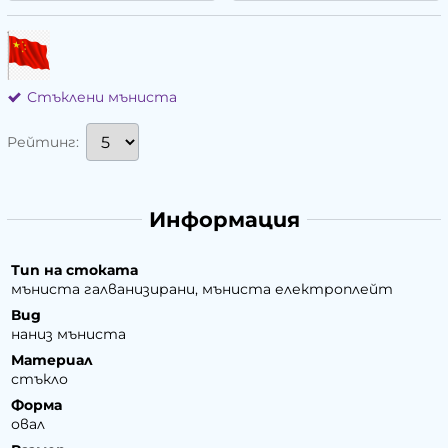
Стъклени мъниста
Рейтинг:
Информация
Тип на стоката
мъниста галванизирани, мъниста електроплейт
Вид
наниз мъниста
Материал
стъкло
Форма
овал