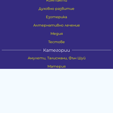
Контакти
Духовно развитие
Езотерика
Алтернативно лечение
Медия
Тестове
Категории
Амулети, Талисмани, Фън Шуй
Материя
Бижута
Ритуални предмети
Здраве
Натурална козметика
Пособия