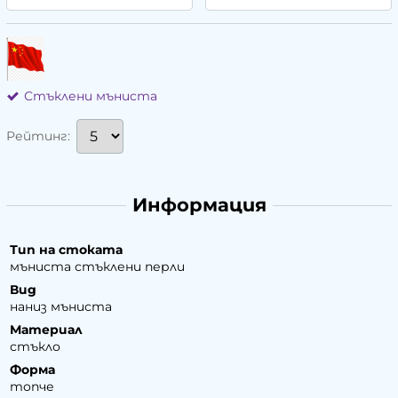
Стъклени мъниста
Рейтинг:
Информация
Тип на стоката
мъниста стъклени перли
Вид
наниз мъниста
Материал
стъкло
Форма
топче