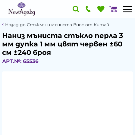
Назад до Стъклени мъниста Внос от Китай
Наниз мъниста стъкло перла 3
мм дупка 1 мм цвят червен ±60
см ±240 броя
АРТ.№:
65536