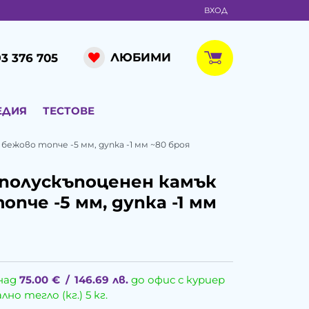
ВХОД
ЛЮБИМИ
3 376 705
ЕДИЯ
ТЕСТОВЕ
бежово топче -5 мм, дупка -1 мм ~80 броя
полускъпоценен камък
опче -5 мм, дупка -1 мм
над
75.00
€
/
146.69
лв.
до офис с куриер
о тегло (кг.) 5 кг.