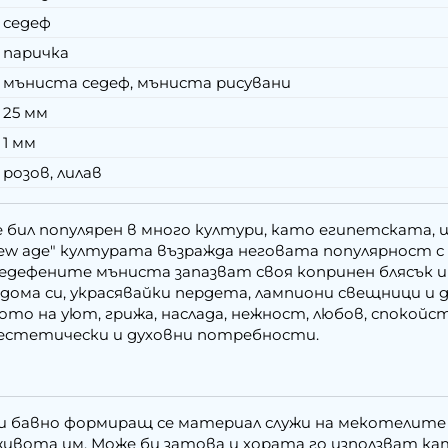
седеф
паричка
мъниста седеф, мъниста рисувани
25 мм
1 мм
розов, лилав
е бил популярен в много култури, като египетската,
ew age" културата възражда неговата популярност с 
седефените мъниста запазват своя копринен блясък 
 дома си, украсявайки пердета, лампиони свещници и
ото на уют, грижа, наслада, нежност, любов, спокойс
 естетически и духовни потребности.
и бавно формиращ се материал служи на мекотелите 
ивота им. Може би затова и хората го използват кат