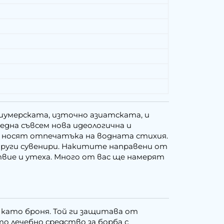
 шумерската, източно азиатската, и
една съвсем нова идеологична и
и носят отпечатъка на водната стихия.
 други сувенири. Накитите направени от
твие и утеха. Много от вас ще намерят
като броня. Той ги защитава от
о лечебно средство за борба с