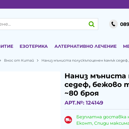
089
ВИТИЕ
ЕЗОТЕРИКА
АЛТЕРНАТИВНО ЛЕЧЕНИЕ
М
Внос от Китай
Наниз мъниста полускъпоценен камък седеф, 
Наниз мъниста 
седеф, бежово т
~80 броя
АРТ.№:
124149
Безплатна доставка 
Еконт, Спиди максималн