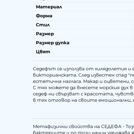
Материал
Форма
Стил
Размер
Размер дупка
Цвят
Седефът се използва от хилядолетия и 
викторианската. След известен спад "n
естетична нагласа. Макар и оцветени, 
С тях можете да внесете морския дух в
седеф ни свързват с красотата, чувств
в тях отговор на своите емоционални,
Метафизични свойства на СЕДЕФА - Тоз
бактериите и по този начин удължава ж