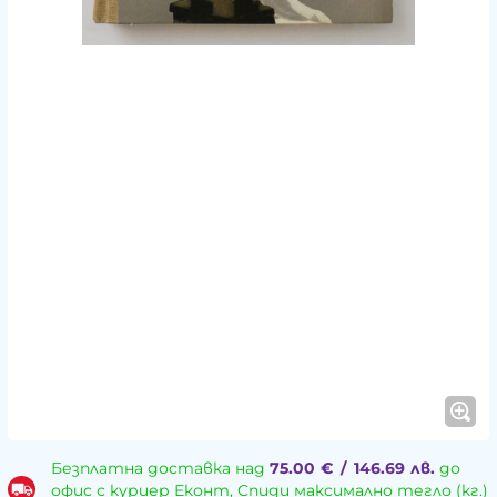
Безплатна доставка над
75.00
€
/
146.69
лв.
до
офис с куриер Еконт, Спиди максимално тегло (кг.)