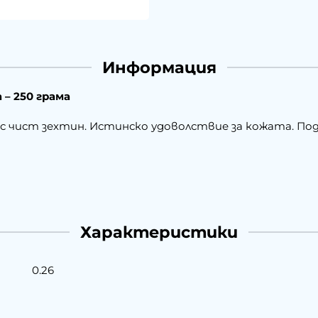
Информация
 – 250 грама
 с чист зехтин. Истинско удоволствие за кожата. Под
Характеристики
0.26