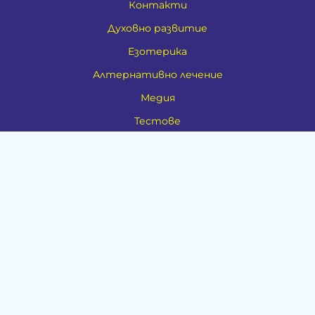
Контакти
Духовно развитие
Езотерика
Алтернативно лечение
Медия
Тестове
Категории
Амулети, Талисмани, Фън Шуй
Материя
Бижута
Ритуални предмети
Здраве
Натурална козметика
Пособия