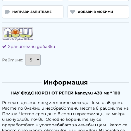
НАПРАВИ ЗАПИТВАНЕ
ДОБАВИ В ЛЮБИМИ
Хранителни добавки
Рейтинг:
Информация
НАУ ФУДС КОРЕН ОТ РЕПЕЙ капсули 430 мг * 100
Репеят цъфти през летните месеци - юли и август.
Расте по влажни и необработени места в районите на
Полша. Често срещан е в гори и храсталаци, на мокри
и мочурливи почви. Основно корените му се
преработват и употребяват за лечебни цели, като се
вадят през март, октомври или ноември. Използва се