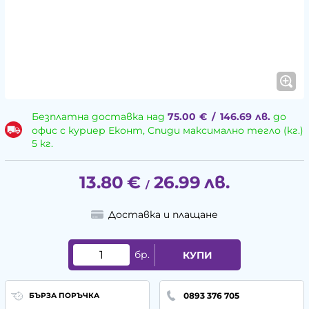
Безплатна доставка над
75.00
€
/
146.69
лв.
до
офис с куриер Еконт, Спиди максимално тегло (кг.)
5 кг.
13.80
€
26.99
лв.
/
Доставка и плащане
бр.
КУПИ
0893 376 705
БЪРЗА ПОРЪЧКА