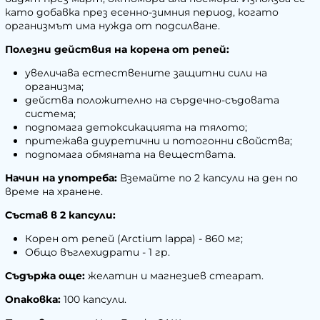
като добавка през есенно-зимния период, когато
организмът има нужда от подсилване.
Полезни действия на корена от репей:
увеличава естествените защитни сили на
организма;
действа положително на сърдечно-съдовата
система;
подпомага детоксикацията на тялото;
притежава диуретични и потогонни свойства;
подпомага обмяната на веществата.
Начин на употреба:
Вземайте по 2 капсули на ден по
време на хранене.
Състав в 2 капсули:
Корен от репей (Arctium lappa) - 860 мг;
Общо въглехидрати - 1 гр.
Съдържа още:
желатин и магнезиев стеарат.
Опаковка:
100 капсули.