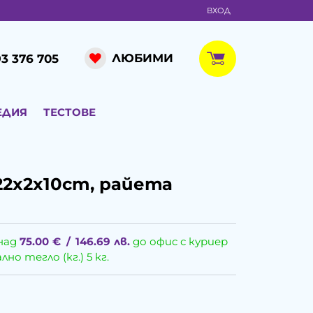
ВХОД
ЛЮБИМИ
3 376 705
ЕДИЯ
ТЕСТОВЕ
 22x2x10cm, райета
над
75.00
€
/
146.69
лв.
до офис с куриер
о тегло (кг.) 5 кг.