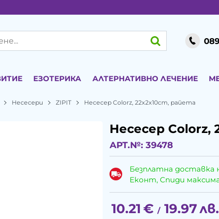
089
ВИТИЕ
ЕЗОТЕРИКА
АЛТЕРНАТИВНО ЛЕЧЕНИЕ
М
Несесери
ZIPIT
Несесер Colorz, 22x2x10cm, райета
Несесер Colorz,
АРТ.№:
39478
Безплатна доставка 
Еконт, Спиди максималн
10.21
€
19.97
лв.
/