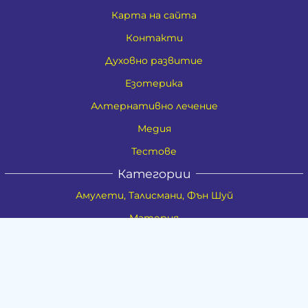
Карта на сайта
Контакти
Духовно развитие
Езотерика
Алтернативно лечение
Медия
Тестове
Категории
Амулети, Талисмани, Фън Шуй
Материя
Бижута
Ритуални предмети
Здраве