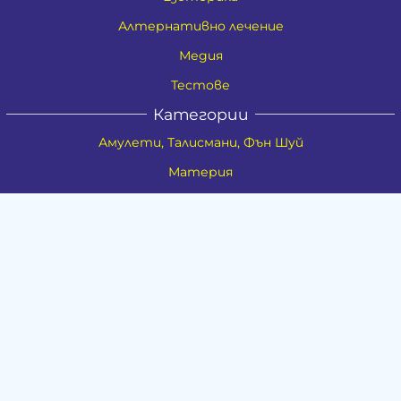
Алтернативно лечение
Медия
Тестове
Категории
Амулети, Талисмани, Фън Шуй
Материя
Бижута
Ритуални предмети
Здраве
Натурална козметика
Пособия
Книги и списания
Поводи