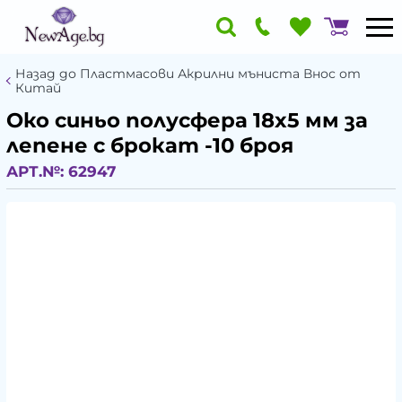
Назад до Пластмасови Акрилни мъниста Внос от
Китай
Око синьо полусфера 18x5 мм за
лепене с брокат -10 броя
АРТ.№:
62947