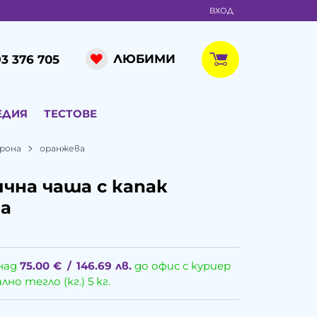
ВХОД
ЛЮБИМИ
3 376 705
ЕДИЯ
ТЕСТОВЕ
орона
оранжева
чна чаша с капак
а
над
75.00
€
/
146.69
лв.
до офис с куриер
о тегло (кг.) 5 кг.