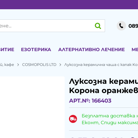
089
ВИТИЕ
ЕЗОТЕРИКА
АЛТЕРНАТИВНО ЛЕЧЕНИЕ
М
й, кафе
COSMOPOLIS LTD
Луксозна керамична чаша с капак K
Луксозна керами
Kорона оранжев
АРТ.№:
166403
Безплатна доставка 
Еконт, Спиди максималн