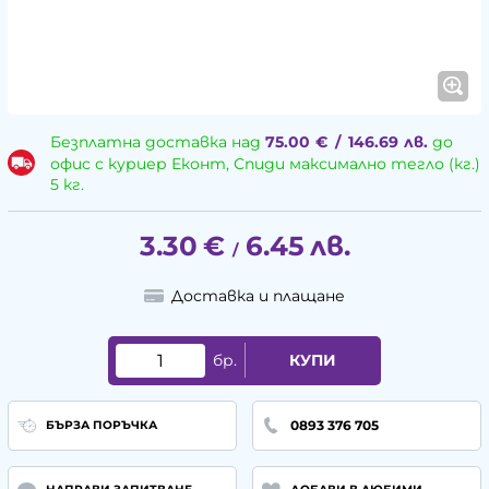
Безплатна доставка над
75.00
€
/
146.69
лв.
до
офис с куриер Еконт, Спиди максимално тегло (кг.)
5 кг.
3.30
€
6.45
лв.
/
Доставка и плащане
бр.
КУПИ
0893 376 705
БЪРЗА ПОРЪЧКА