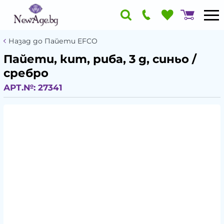
Назад до Пайети EFCO
Пайети, кит, риба, 3 g, синьо /
сребро
АРТ.№:
27341