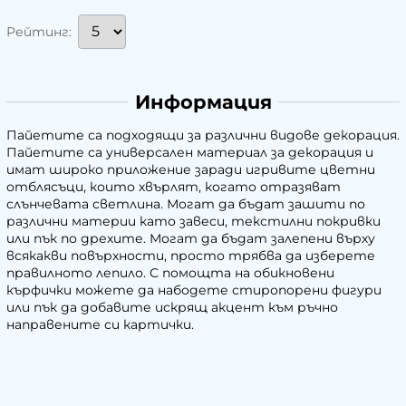
Рейтинг:
Информация
Пайетите са подходящи за различни видове декорация.
Пайетите са универсален материал за декорация и
имат широко приложение заради игривите цветни
отблясъци, които хвърлят, когато отразяват
слънчевата светлина. Могат да бъдат зашити по
различни материи като завеси, текстилни покривки
или пък по дрехите. Могат да бъдат залепени върху
всякакви повърхности, просто трябва да изберете
правилното лепило. С помощта на обикновени
кърфички можете да набодете стиропорени фигури
или пък да добавите искрящ акцент към ръчно
направените си картички.