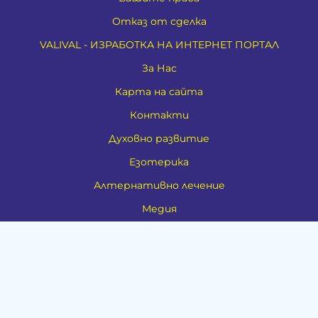
Отказ от сделка
VALIVAL - ИЗРАБОТКА НА ИНТЕРНЕТ ПОРТАЛ
За Нас
Карта на сайта
Контакти
Духовно развитие
Езотерика
Алтернативно лечение
Медия
Тестове
Категории
Амулети, Талисмани, Фън Шуй
Материя