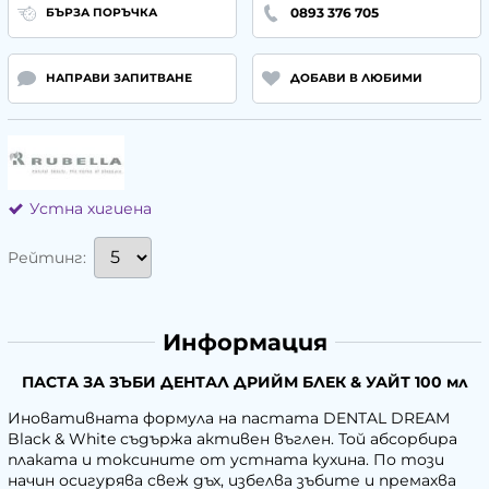
0893 376 705
БЪРЗА ПОРЪЧКА
НАПРАВИ ЗАПИТВАНЕ
ДОБАВИ В ЛЮБИМИ
Устна хигиена
Рейтинг:
Информация
ПАСТА ЗА ЗЪБИ ДЕНТАЛ ДРИЙМ БЛЕК & УАЙТ 100 мл
Иновативната формула на пастата DENTAL DREAM
Black & White съдържа активен въглен. Той абсорбира
плаката и токсините от устната кухина. По този
начин осигурява свеж дъх, избелва зъбите и премахва