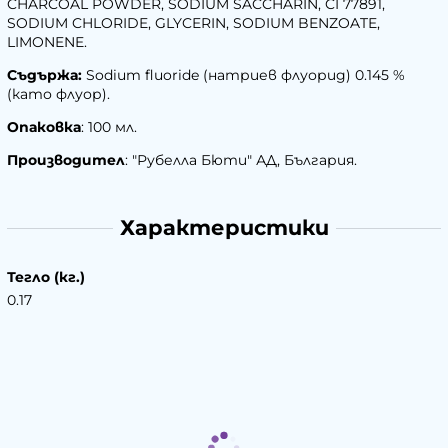
CHARCOAL POWDER, SODIUM SACCHARIN, CI 77891,
SODIUM CHLORIDE, GLYCERIN, SODIUM BENZOATE,
LIMONENE.
Съдържа:
Sodium fluoride (натриев флуорид) 0.145 %
(като флуор).
Опаковка
: 100 мл.
Производител
: "Рубелла Бюти" АД, България.
Характеристики
Тегло (кг.)
0.17