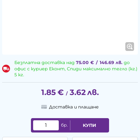
Безплатна доставка над
75.00
€
/
146.69
лв.
до
офис с куриер Еконт, Спиди максимално тегло (кг.)
5 кг.
1.85
€
3.62
лв.
/
Доставка и плащане
бр.
КУПИ