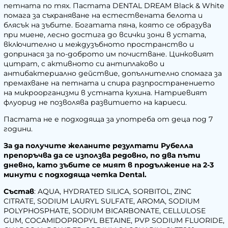
петната по тях. Пастата DENTAL DREAM Black & White
помага за съхраняване на естествената белота и
блясък на зъбите. Богатата пяна, която се образува
при миене, лесно достига до всички зони в устата,
включително и междузъбното пространство и
допринася за по-доброто им почистване. Цинковият
цитрат, с активното си антиплаково и
антибактериално действие, допълнително спомага за
премахване на петната и спира разпространението
на микроорганизми в устната кухина. Натриевият
флуорид не позволява развитието на кариеси.
Пастата не е подходяща за употреба от деца под 7
години.
За да получите желаните резултати Рубелла
препоръчва да се използва редовно, по два пъти
дневно, като зъбите се мият в продължение на 2-3
минути с подходяща четка Dental.
Състав
: AQUA, HYDRATED SILICA, SORBITOL, ZINC
CITRATE, SODIUM LAURYL SULFATE, AROMA, SODIUM
POLYPHOSPHATE, SODIUM BICARBONATE, CELLULOSE
GUM, COCAMIDOPROPYL BETAINE, PVP SODIUM FLUORIDE,