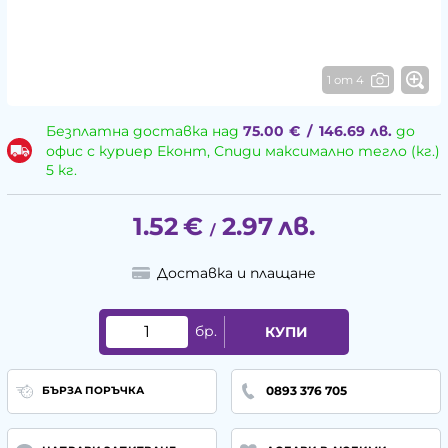
1 от 4
Безплатна доставка над
75.00
€
/
146.69
лв.
до
офис с куриер Еконт, Спиди максимално тегло (кг.)
5 кг.
1.52
€
2.97
лв.
/
Доставка и плащане
бр.
КУПИ
0893 376 705
БЪРЗА ПОРЪЧКА