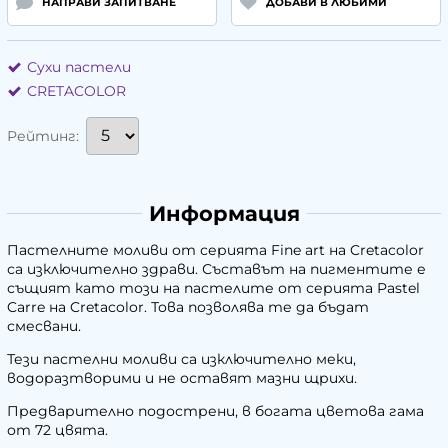
НАПРАВИ ЗАПИТВАНЕ
ДОБАВИ В ЛЮБИМИ
Сухи пастели
CRETACOLOR
Рейтинг:
Информация
Пастелните моливи от серията Fine art на Cretacolor
са изключително здрави. Съставът на пигментите е
същият като този на пастелите от серията Pastel
Carre на Cretacolor. Това позволява те да бъдат
смесвани.
Тези пастелни моливи са изключително меки,
водоразтворими и не оставят мазни щрихи.
Предварително подострени, в богата цветова гама
от 72 цвята.