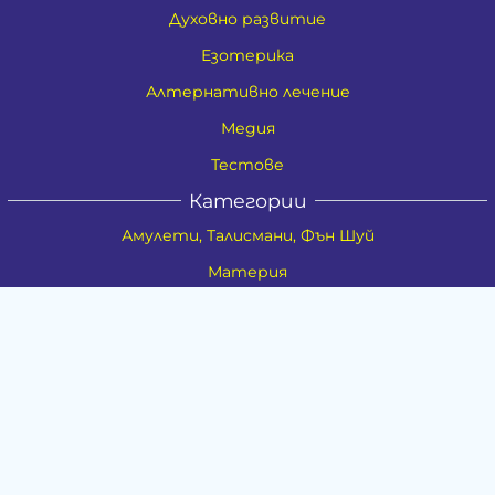
Духовно развитие
Езотерика
Алтернативно лечение
Медия
Тестове
Категории
Амулети, Талисмани, Фън Шуй
Материя
Бижута
Ритуални предмети
Здраве
Натурална козметика
Пособия
Книги и списания