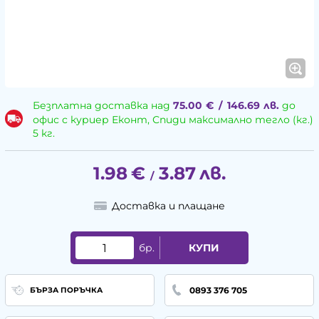
Безплатна доставка над
75.00
€
/
146.69
лв.
до
офис с куриер Еконт, Спиди максимално тегло (кг.)
5 кг.
1.98
€
3.87
лв.
/
Доставка и плащане
бр.
КУПИ
0893 376 705
БЪРЗА ПОРЪЧКА