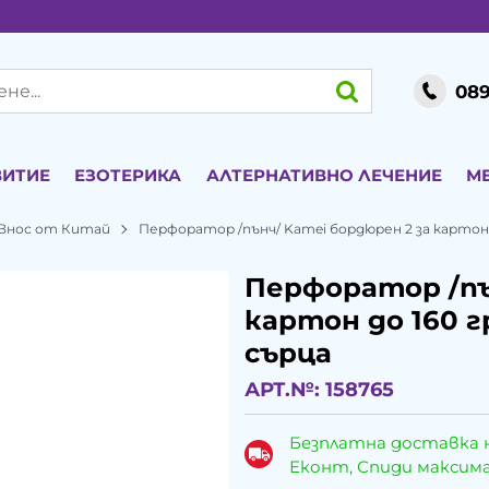
089
ВИТИЕ
ЕЗОТЕРИКА
АЛТЕРНАТИВНО ЛЕЧЕНИЕ
М
Внос от Китай
Перфоратор /пънч/ Kamei бордюрен 2 за картон
Перфоратор /пъ
картон до 160 
сърца
АРТ.№:
158765
Безплатна доставка 
Еконт, Спиди максималн