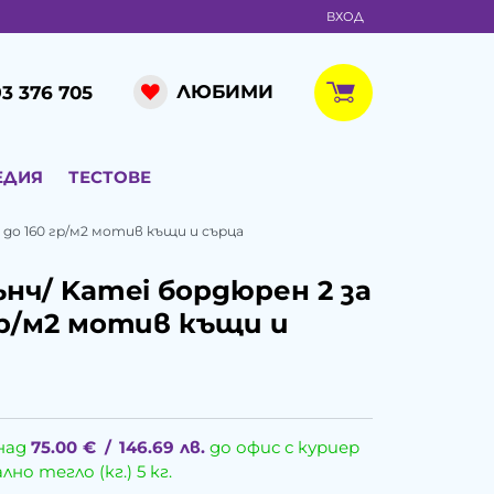
ВХОД
ЛЮБИМИ
3 376 705
ЕДИЯ
ТЕСТОВЕ
 до 160 гр/м2 мотив къщи и сърца
нч/ Kamei бордюрен 2 за
гр/м2 мотив къщи и
над
75.00
€
/
146.69
лв.
до офис с куриер
о тегло (кг.) 5 кг.