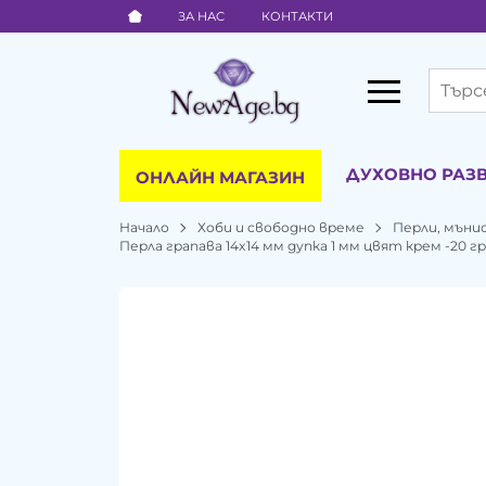
ЗА НАС
КОНТАКТИ
ДУХОВНО РАЗ
ОНЛАЙН МАГАЗИН
Начало
Хоби и свободно време
Перли, мъни
Перла грапава 14x14 мм дупка 1 мм цвят крем -20 г