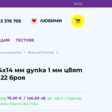
ВХОД
ЛЮБИМИ
3 376 705
ЕДИЯ
ТЕСТОВЕ
лни мъниста
Внос от Китай
4x14 мм дупка 1 мм цвят
~22 броя
над
75.00
€
/
146.69
лв.
до офис с куриер
о тегло (кг.) 5 кг.