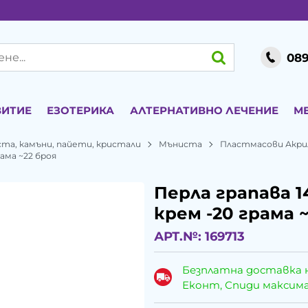
089
ВИТИЕ
ЕЗОТЕРИКА
АЛТЕРНАТИВНО ЛЕЧЕНИЕ
М
ста, камъни, пайети, кристали
Мъниста
Пластмасови Акри
рама ~22 броя
Перла грапава 1
крем -20 грама 
АРТ.№:
169713
Безплатна доставка 
Еконт, Спиди максималн