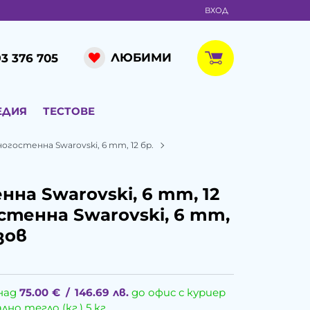
ВХОД
ЛЮБИМИ
3 376 705
ЕДИЯ
ТЕСТОВЕ
огостенна Swarovski, 6 mm, 12 бр.
на Swarovski, 6 mm, 12
стенна Swarovski, 6 mm,
зов
над
75.00
€
/
146.69
лв.
до офис с куриер
о тегло (кг.) 5 кг.