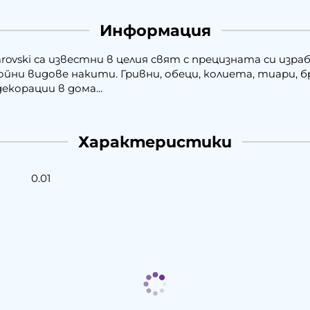
Информация
arovski са известни в целия свят с прецизната си из
и видове накити. Гривни, обеци, колиета, тиари, бро
екорации в дома...
Характеристики
0.01