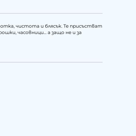
работка, чистота и блясък. Te присъстват
шки, часовници... а защо не и за