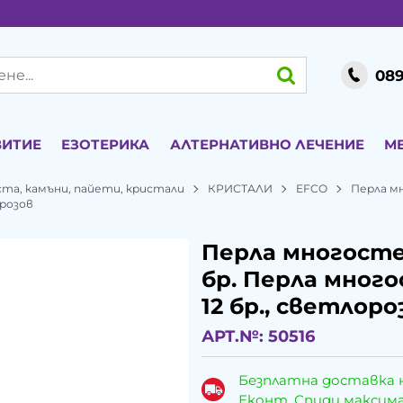
089
ВИТИЕ
ЕЗОТЕРИКА
АЛТЕРНАТИВНО ЛЕЧЕНИЕ
М
ста, камъни, пайети, кристали
КРИСТАЛИ
EFCO
Перла мн
oрозов
Перла многостен
бр. Перла много
12 бр., светлoро
АРТ.№:
50516
Безплатна доставка 
Еконт, Спиди максималн