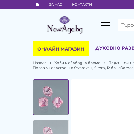
ЗА НАС
КОНТАКТИ
ДУХОВНО РАЗ
ОНЛАЙН МАГАЗИН
Начало
Хоби и свободно време
Перли, мъни
Перла многостенна Swarovski, 6 mm, 12 бр., светл