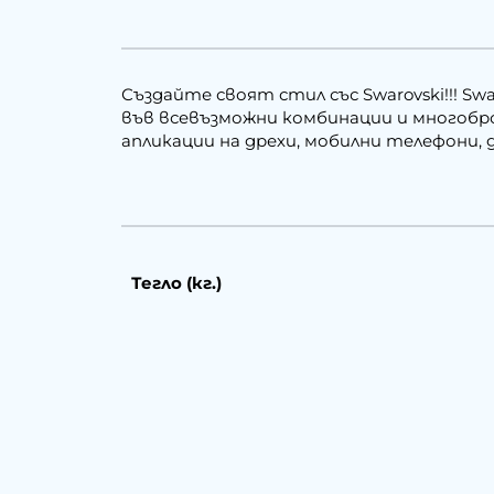
Създайте своят стил със Swarovski!!! Sw
във всевъзможни комбинации и многобройн
апликации на дрехи, мобилни телефони, д
Тегло (кг.)