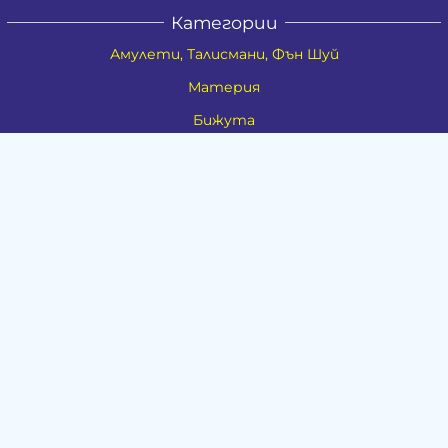
Категории
Амулети, Талисмани, Фън Шуй
Материя
Бижута
Ритуални предмети
Здраве
Натурална козметика
Пособия
Книги и списания
Поводи
Хоби и свободно време
Музика
Материали