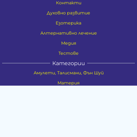
Контакти
Духовно развитие
Езотерика
Алтернативно лечение
Медия
Тестове
Категории
Амулети, Талисмани, Фън Шуй
Материя
Бижута
Ритуални предмети
Здраве
Натурална козметика
Пособия