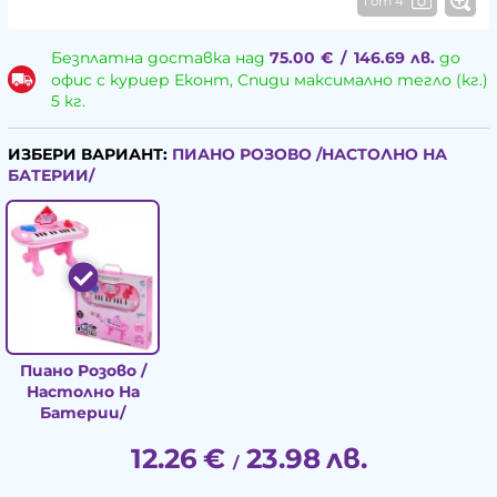
1 от 4
Безплатна доставка над
75.00
€
/
146.69
лв.
до
офис с куриер Еконт, Спиди максимално тегло (кг.)
5 кг.
ИЗБЕРИ ВАРИАНТ:
ПИАНО РОЗОВО /НАСТОЛНО НА
БАТЕРИИ/
Пиано Розово /
Настолно На
Батерии/
12.26
€
23.98
лв.
/