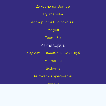
Духовно развитие
Езотерика
Алтернативно лечение
Медия
Тестове
Категории
Амулети, Талисмани, Фън Шуй
Материя
Бижута
Ритуални предмети
Здраве
Натурална козметика
Пособия