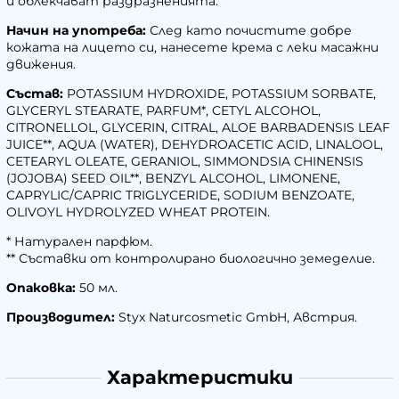
и облекчават раздразненията.
Начин на употреба:
След като почистите добре
кожата на лицето си, нанесете крема с леки масажни
движения.
Състав:
POTASSIUM HYDROXIDE, POTASSIUM SORBATE,
GLYCERYL STEARATE, PARFUM*, CETYL ALCOHOL,
CITRONELLOL, GLYCERIN, CITRAL, ALOE BARBADENSIS LEAF
JUICE**, AQUA (WATER), DEHYDROACETIC ACID, LINALOOL,
CETEARYL OLEATE, GERANIOL, SIMMONDSIA CHINENSIS
(JOJOBA) SEED OIL**, BENZYL ALCOHOL, LIMONENE,
CAPRYLIC/CAPRIC TRIGLYCERIDE, SODIUM BENZOATE,
OLIVOYL HYDROLYZED WHEAT PROTEIN.
* Натурален парфюм.
** Съставки от контролирано биологично земеделие.
Опаковка:
50 мл.
Производител:
Styx Naturcosmetic GmbH, Австрия.
Характеристики