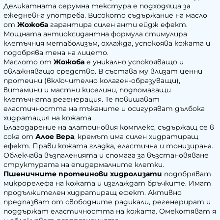
Деликатната серумна текстура е подходяща за
ежедневна употреба. Високото съдържание на масло
от
Жожоба
гарантира силен анти ейдж ефект.
Мощната антиоксидантна формула стимулира
клетъчния метаболизъм, охлажда, успокоява кожата и
подобрява тена на лицето.
Маслото от
Жожоба
е уникално успокояващо и
овлажняващо средство. В състава му влизат ценни
протеини (включително колаген-образуващи),
витамини и мастни киселини, подпомагащи
клетъчната регенерация. Те повишават
еластичността на тъканите и осигуряват дълбока
хидратация на кожата.
Благодарение на алатоиновия комплекс, съдържащ се в
сока от
Алое Вера
, кремът има силен хидратиращ
ефект. Прави кожата гладка, еластична и тонизирана.
Облекчава възпаленията и спомага за възстановяване
структурата на епидермалните клетки.
Пшеничните протеинови хидролизати
подобряват
микрорелефа на кожата и изглаждат бръчките. Имат
продължителен хидратиращ ефект. Активно
предпазват от свободните радикали, регенерират и
поддържат еластичността на кожата. Омекотяват я