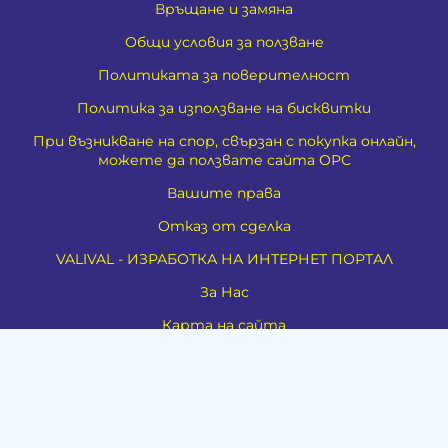
Връщане и замяна
Общи условия за ползване
Политиката за поверителност
Политика за използване на бисквитки
При възникване на спор, свързан с покупка онлайн,
можете да ползвате сайта ОРС
Вашите права
Отказ от сделка
VALIVAL - ИЗРАБОТКА НА ИНТЕРНЕТ ПОРТАЛ
За Нас
Карта на сайта
Контакти
Духовно развитие
Езотерика