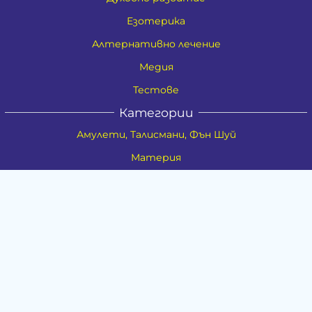
Езотерика
Алтернативно лечение
Медия
Тестове
Категории
Амулети, Талисмани, Фън Шуй
Материя
Бижута
Ритуални предмети
Здраве
Натурална козметика
Пособия
Книги и списания