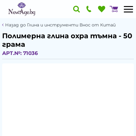
Назад до Глина и инструменти Внос от Китай
Полимерна глина охра тъмна - 50
грама
АРТ.№:
71036