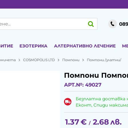
089
ВИТИЕ
ЕЗОТЕРИКА
АЛТЕРНАТИВНО ЛЕЧЕНИЕ
М
момичета
COSMOPOLIS LTD
Помпони
Помпони /златни/
Помпони Помпон
АРТ.№:
49027
Безплатна доставка 
Еконт, Спиди максималн
1.37
€
2.68
лв.
/