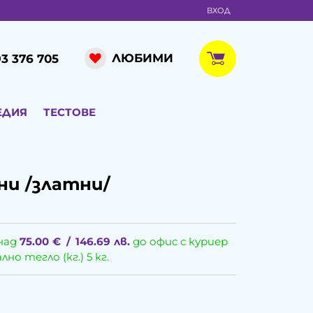
ВХОД
ЛЮБИМИ
3 376 705
ЕДИЯ
ТЕСТОВЕ
и /златни/
над
75.00
€
/
146.69
лв.
до офис с куриер
о тегло (кг.) 5 кг.