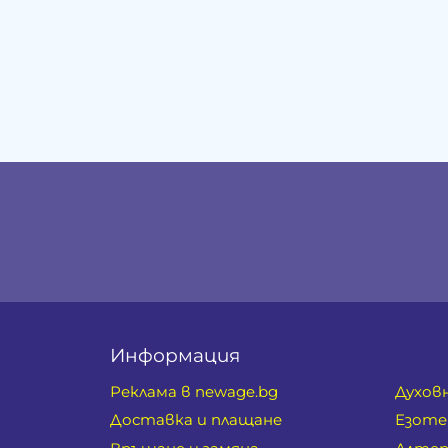
Информация
Реклама в newage.bg
Духов
Доставка и плащане
Езоте