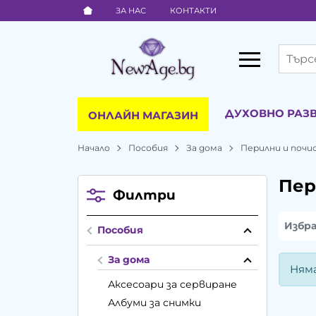
ЗА НАС
КОНТАКТИ
ДУХОВНО РАЗ
ОНЛАЙН МАГАЗИН
Начало
Пособия
За дома
Перилни и поч
Пер
Филтри
Избр
Пособия
За дома
Ням
Аксесоари за сервиране
Албуми за снимки