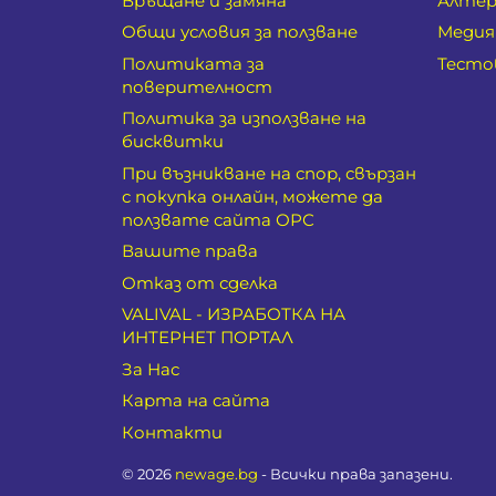
Връщане и замяна
Алтер
Общи условия за ползване
Медия
Политиката за
Тесто
поверителност
Политика за използване на
бисквитки
При възникване на спор, свързан
с покупка онлайн, можете да
ползвате сайта ОРС
Вашите права
Отказ от сделка
VALIVAL - ИЗРАБОТКА НА
ИНТЕРНЕТ ПОРТАЛ
За Нас
Карта на сайта
Контакти
© 2026
newage.bg
- Всички права запазени.