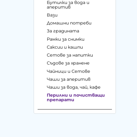
Бутилки за вода и
аперитив
Вази
Домашни потреби
За градината
Рамки за снимки
Саксии и кашпи
Сетове за напитки
Съдове за хранене
Чайници и Сетове
Чаши за аперитив
Чаши за вода, чай, кафе
Перилни и почистващи
препарати