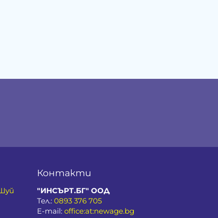
Контакти
 Шуй
"ИНСЪРТ.БГ" ООД
Тел.:
0893 376 705
E-mail:
office:at:newage.bg