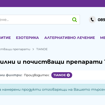
089
ВИТИЕ
ЕЗОТЕРИКА
АЛТЕРНАТИВНО ЛЕЧЕНИЕ
М
истващи препарати
TIANDE
илни и почистващи препарати 
ани филтри:
Производител:
TIANDE
а намерени продукти отговарящи на Вашето търсен