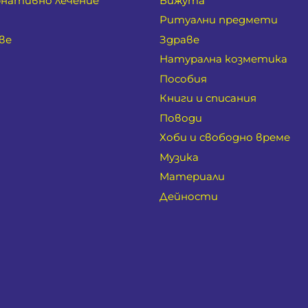
нативно лечение
Бижута
Ритуални предмети
ве
Здраве
Натурална козметика
Пособия
Книги и списания
Поводи
Хоби и свободно време
Музика
Материали
Дейности