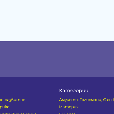
Категории
но развитие
Амулети, Талисмани, Фън
рика
Материя